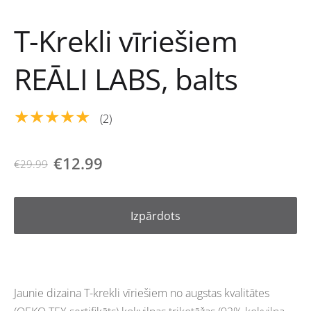
T-Krekli vīriešiem
REĀLI LABS, balts
★★★★★
(2)
€12.99
€29.99
Izpārdots
Jaunie dizaina T-krekli vīriešiem no augstas kvalitātes