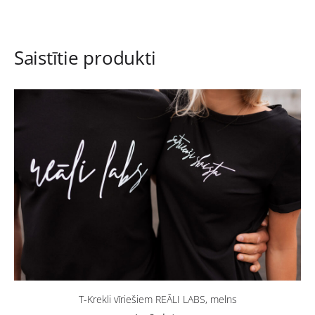
Saistītie produkti
T-Krekli vīriešiem REĀLI LABS, melns