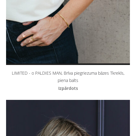
LIMITED - o PALDIES MAN, Brīva piegriezuma bāzes Tkrekls,
piena balts
Izpārdots