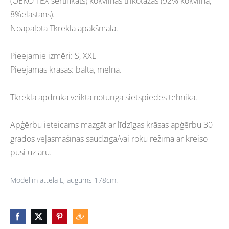
(OEKO TEX sertifikāts) kokvilnas trikotāžas (92% kokvilna,
8%elastāns).
Noapaļota Tkrekla apakšmala.
Pieejamie izmēri: S, XXL
Pieejamās krāsas: balta, melna.
Tkrekla apdruka veikta noturīgā sietspiedes tehnikā.
Apģērbu ieteicams mazgāt ar līdzīgas krāsas apģērbu 30
grādos veļasmašīnas saudzīgā/vai roku režīmā ar kreiso
pusi uz āru.
Modelim attēlā L, augums 178cm.