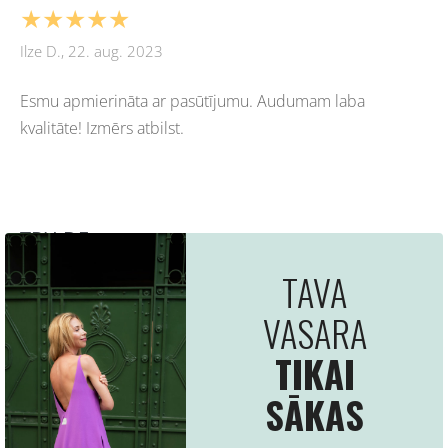
★★★★★
Ilze D., 22. aug. 2023
Esmu apmierināta ar pasūtījumu. Audumam laba
kvalitāte! Izmērs atbilst.
TRU:DE -
Latvijā ražots apģērbs un aksesuāri
pieaugušajiem
SĀKUMS
Padomi un Styling
Sīkdatnes
We use cookies to deliver services, for marketing
TRU:DE 2026
and to improve your experience.
Customize
Lāčplēša iela 21, Rīga
29668081