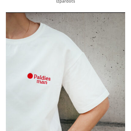
Izpārdots