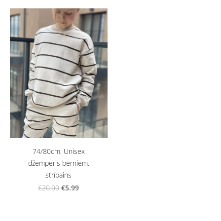
74/80cm, Unisex
džemperis bērniem,
strīpains
€5.99
€20.00