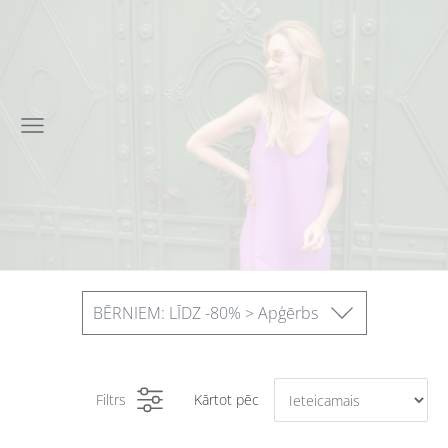
BĒRNIEM: LĪDZ -80% > Apģērbs
Filtrs
Kārtot pēc