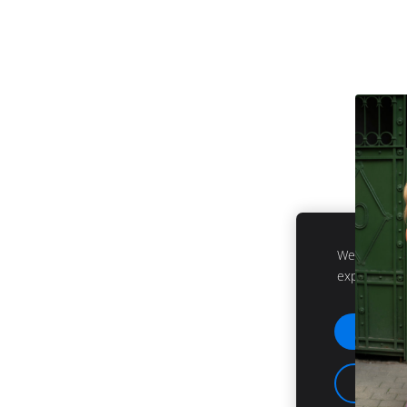
We use cooki
experience.
Acc