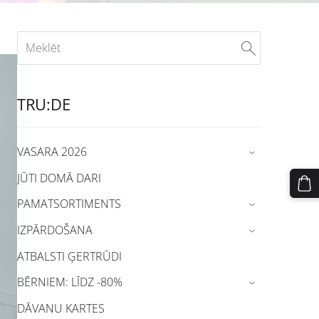
TRU:DE
VASARA 2026
›
JŪTI DOMĀ DARI
PAMATSORTIMENTS
›
IZPĀRDOŠANA
›
ATBALSTI ĢERTRŪDI
BĒRNIEM: LĪDZ -80%
›
DĀVANU KARTES