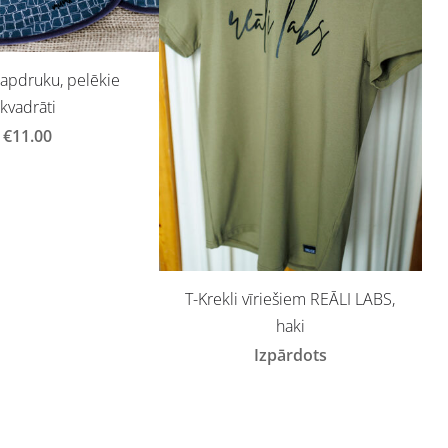
 apdruku, pelēkie
kvadrāti
€11.00
T-Krekli vīriešiem REĀLI LABS,
haki
Izpārdots