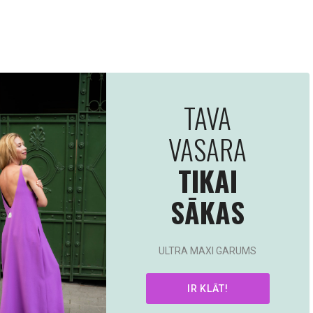
es to deliver services, for marketing and to improve your
Customize
Accept all
ept only essential