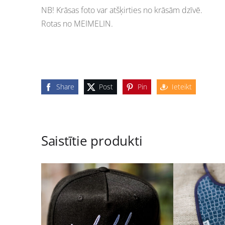
NB! Krāsas foto var atšķirties no krāsām dzīvē.
Rotas no MEIMELIN.
Share
Post
Pin
Ieteikt
Saistītie produkti