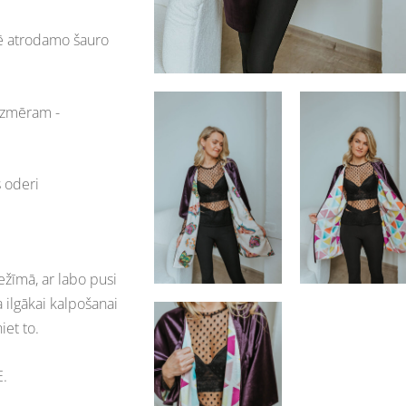
bē atrodamo šauro
 izmēram -
s oderi
žīmā, ar labo pusi
 ilgākai kalpošanai
iet to.
E.