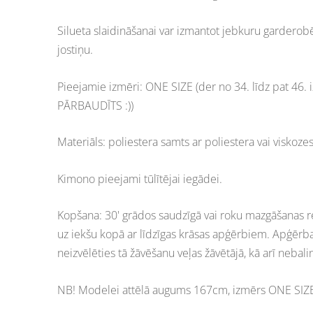
Silueta slaidināšanai var izmantot jebkuru gardero
jostiņu.
Pieejamie izmēri: ONE SIZE (der no 34. līdz pat 46.
PĀRBAUDĪTS :))
Materiāls: poliestera samts ar poliestera vai viskoze
Kimono pieejami tūlītējai iegādei.
Kopšana: 30' grādos saudzīgā vai roku mazgāšanas re
uz iekšu kopā ar līdzīgas krāsas apģērbiem. Apģērba
neizvēlēties tā žāvēšanu veļas žāvētājā, kā arī nebalin
NB! Modelei attēlā augums 167cm, izmērs ONE SIZ