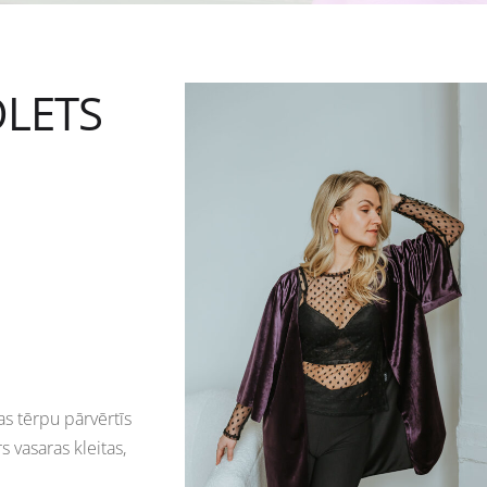
OLETS
s tērpu pārvērtīs
s vasaras kleitas,