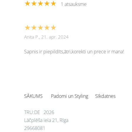
★★★★★
1 atsauksme
★★★★★
Anita P., 21. apr. 2024
Sapnis ir piepildīts,ātri,korekti un prece ir mana!
SĀKUMS
Padomi un Styling
Sīkdatnes
TRU:DE 2026
Lāčplēša iela 21, Rīga
29668081