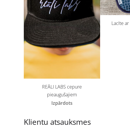
Lacīte ar
REĀLI LABS cepure
pieaugušajiem
Izpārdots
Klientu atsauksmes