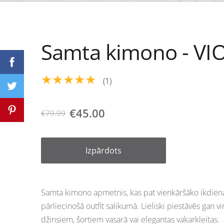
Samta kimono - VI
★★★★★
(1)
€45.00
€79.99
Izpārdots
Samta kimono apmetnis, kas pat vienkāršāko ikdiena
pārliecinošā outfit salikumā. Lieliski piestāvēs gan vir
džinsiem, šortiem vasarā vai elegantas vakarkleitas.