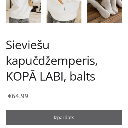
Sieviešu
kapučdžemperis,
KOPĀ LABI, balts
€64.99
Izpārdots