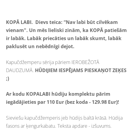
KOPĀ LABI. Dievs teica:
“Nav labi būt cilvēkam
vienam". Un mēs lieliski zinām, ka KOPĀ patiešām
ir labāk. Labāk priecāties un labāk skumt, labāk
paklusēt un nebēdnīgi dejot.
Kapučdžemperu sērija pāriem IEROBEŽOTĀ
DAUDZUMĀ.
HŪDIJIEM IESPĒJAMS PIESKAŅOT ZEĶES
;)
Ar kodu KOPALABI hūdiju komplektu pārim
iegādājieties par 110 Eur (bez koda - 129.98 Eur)!
Sieviešu kapučdžemperis jeb hūdijs baltā krāsā. Hūdija
fasons ar ķengurkabatu. Teksta apdare - izšuvums.