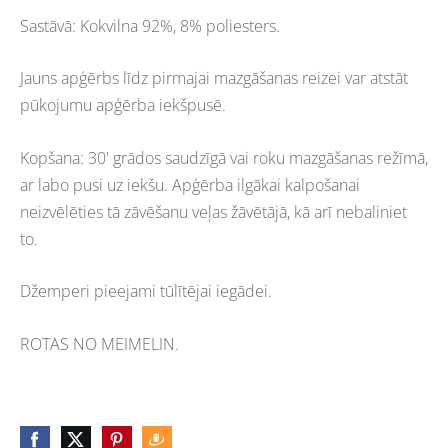
Sastāvā: Kokvilna 92%, 8% poliesters.
Jauns apģērbs līdz pirmajai mazgāšanas reizei var atstāt
pūkojumu apģērba iekšpusē.
Kopšana: 30' grādos saudzīgā vai roku mazgāšanas režīmā,
ar labo pusi uz iekšu. Apģērba ilgākai kalpošanai
neizvēlēties tā zāvēšanu veļas žāvētājā, kā arī nebaliniet
to.
Džemperi pieejami tūlītējai iegādei.
ROTAS NO MEIMELIN.