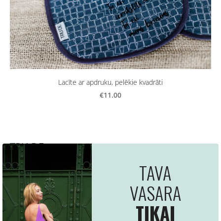
Lacīte ar apdruku, pelēkie kvadrāti
€11.00
TRU:DE -
Latvijā ražots apģērbs un aksesuāri
pieaugušajiem
SĀKUMS
Padomi un Styling
Sīkdatnes
We use cookies to deliver services, for marketing
TRU:DE 2026