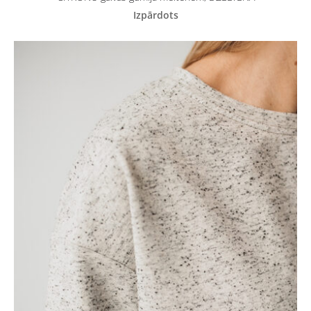
Izpārdots