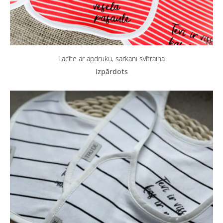
Lacīte ar apdruku, sarkani svītraina
Izpārdots