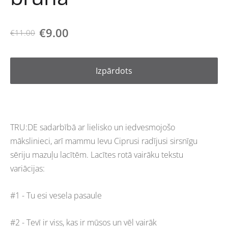
€9.00
€11.00
Izpārdots
TRU:DE sadarbībā ar lielisko un iedvesmojošo
mākslinieci, arī mammu Ievu Ciprusi radījusi sirsnīgu
sēriju mazuļu lacītēm. Lacītes rotā vairāku tekstu
variācijas:
#1 - Tu esi vesela pasaule
#2 - Tevī ir viss, kas ir mūsos un vēl vairāk