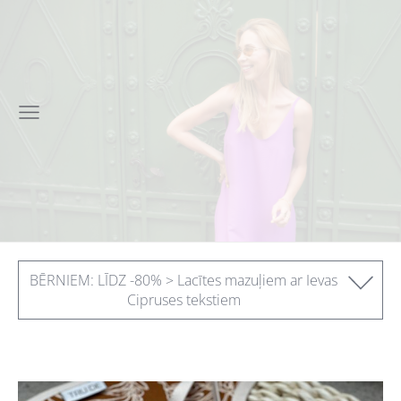
BĒRNIEM: LĪDZ -80% > Lacītes mazuļiem ar Ievas
Cipruses tekstiem