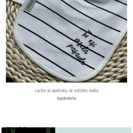
Lacīte ar apdruku, ar svītrām, balta
Izpārdots
TRU:DE -
Latvijā ražots apģērbs un aksesuāri