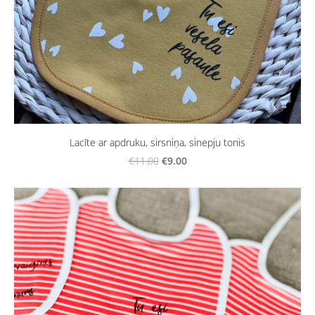
Lacīte ar apdruku, sirsniņa, sinepju tonis
€9.00
€11.00