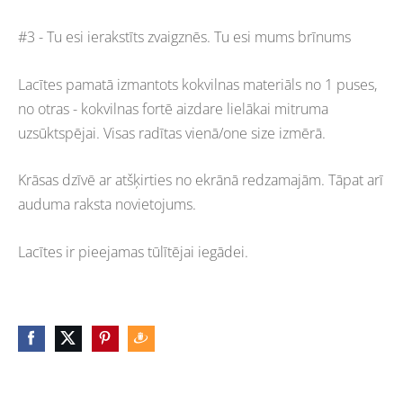
#3 - Tu esi ierakstīts zvaigznēs. Tu esi mums brīnums
Lacītes pamatā izmantots kokvilnas materiāls no 1 puses,
no otras - kokvilnas fortē aizdare lielākai mitruma
uzsūktspējai. Visas radītas vienā/one size izmērā.
Krāsas dzīvē ar atšķirties no ekrānā redzamajām. Tāpat arī
auduma raksta novietojums.
Lacītes ir pieejamas tūlītējai iegādei.