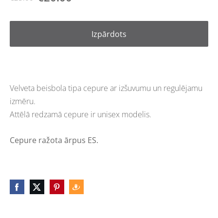
Izpārdots
Velveta beisbola tipa cepure ar izšuvumu un regulējamu
izmēru.
Attēlā redzamā cepure ir unisex modelis.
Cepure ražota ārpus ES.