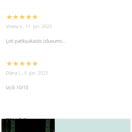
★★★★★
Vineta V., 11. jūn. 2025
Ļoti patika,skaists izšuvums...
★★★★★
Diāna L., 5. jūn. 2025
Izcili 10/10
TRU:DE -
Latvijā ražots apģērbs un aksesuāri
pieaugušajiem