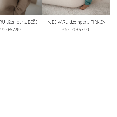
VARU džemperis, BĒŠS
JĀ, ES VARU džemperis, TIRKĪZA
€57.99
€57.99
7.99
€67.99