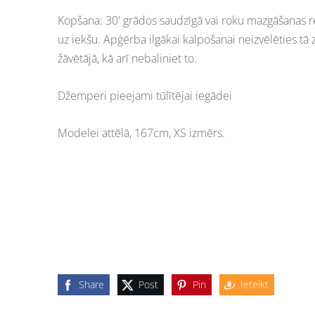
Kopšana: 30' grādos saudzīgā vai roku mazgāšanas re
uz iekšu. Apģērba ilgākai kalpošanai neizvēlēties tā
žāvētājā, kā arī nebaliniet to.
Džemperi pieejami tūlītējai iegādei
Modelei attēlā, 167cm, XS izmērs.
Share
Post
Pin
Ieteikt