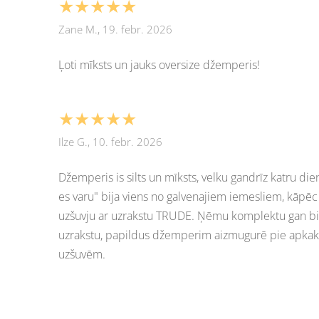
★★★★★
Zane M., 19. febr. 2026
Ļoti mīksts un jauks oversize džemperis!
★★★★★
Ilze G., 10. febr. 2026
Džemperis is silts un mīksts, velku gandrīz katru dien
es varu" bija viens no galvenajiem iemesliem, kāpēc
uzšuvju ar uzrakstu TRUDE. Ņēmu komplektu gan bik
uzrakstu, papildus džemperim aizmugurē pie apkakle
uzšuvēm.