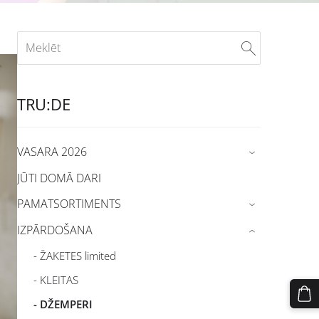
TRU:DE
VASARA 2026
›
JŪTI DOMĀ DARI
PAMATSORTIMENTS
›
IZPĀRDOŠANA
›
- ŽAKETES limited
- KLEITAS
- DŽEMPERI