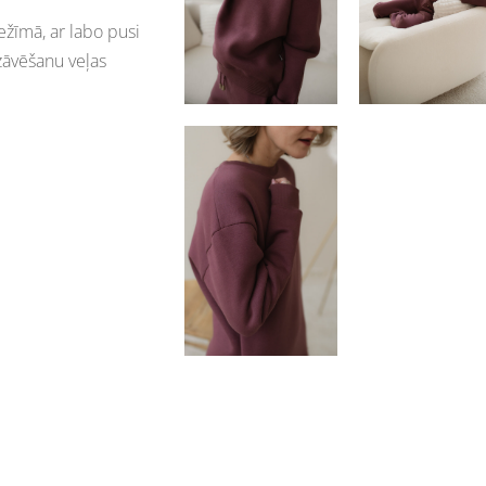
žīmā, ar labo pusi
 zāvēšanu veļas