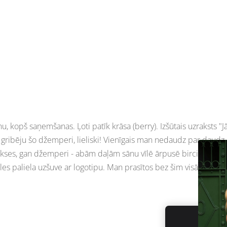
u, kopš saņemšanas. Ļoti patīk krāsa (berry). Izšūtais uzraksts "Jā
 gribēju šo džemperi, lieliski! Vienīgais man nedaudz par daudz
ses, gan džemperi - abām daļām sānu vīlē ārpusē birciņa ar
s paliela uzšuve ar logotipu. Man prasītos bez šim visām