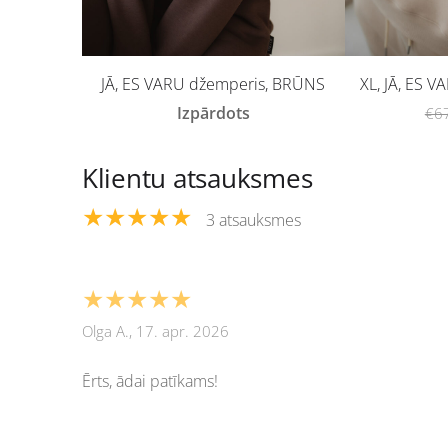
JĀ, ES VARU džemperis, BRŪNS
XL, JĀ, ES 
Izpārdots
€6
Klientu atsauksmes
★★★★★
3 atsauksmes
★★★★★
Olga A., 17. apr. 2026
Ērts, ādai patīkams!