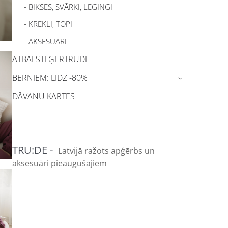
- BIKSES, SVĀRKI, LEGINGI
- KREKLI, TOPI
- AKSESUĀRI
ATBALSTI ĢERTRŪDI
BĒRNIEM: LĪDZ -80%
›
DĀVANU KARTES
TRU:DE -
Latvijā ražots apģērbs un
aksesuāri pieaugušajiem