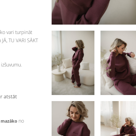
ko vari turpināt
 JĀ, TU VARI SĀKT
r izšuvumu.
r atstāt
s
no
mazāko