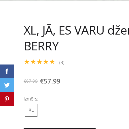
XL, JĀ, ES VARU dž
BERRY
★★★★★
(3)
€57.99
€67.99
Izmērs:
XL