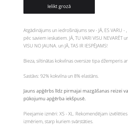
Ielikt grozā
Atgādinājums un iedrošinājums sev - JĀ, ES VARU - , 
pēc saviem ieskatiem. JĀ, TU VARI VISU NEVARĒT un
VISU NO JAUNA. un JĀ, TAS IR IESPĒJAMS!
Bieza, siltinātas kokvilnas oversize tipa džemperis a
Sastāvs: 92% kokvilna un 8% elastāns.
Jauns apģērbs līdz pirmajai mazgāšanas reizei va
pūkojumu apģērba iekšpusē.
Pieejamie izmēri: XS - XL. Rekomendējam izvēlētie
izmēriem, starp kuriem svārstāties.